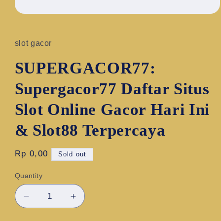
Open
media
1
in
slot gacor
modal
SUPERGACOR77:
Supergacor77 Daftar Situs
Slot Online Gacor Hari Ini
& Slot88 Terpercaya
Regular
Rp 0,00
Sold out
price
Quantity
Decrease
Increase
quantity
quantity