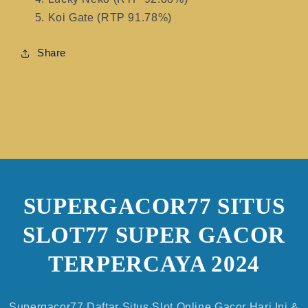
Koi Gate (RTP 91.78%)
Share
SUPERGACOR77 SITUS
SLOT77 SUPER GACOR
TERPERCAYA 2024
Supergacor77 Daftar Situs Slot Online Gacor Hari Ini &